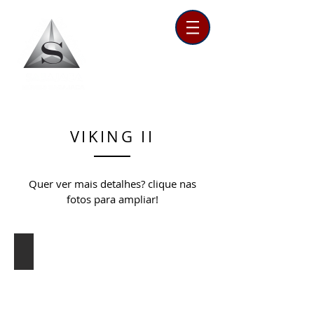
VIKING II
Quer ver mais detalhes? clique nas
fotos para ampliar!
Conjunto Vikig II
Comprimento:
1.80m
/
2.00m
/